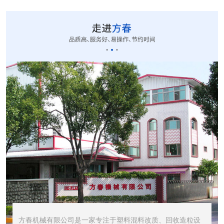
CUT-20立式切粒...
STR1000振动筛...
STR600震动筛<...
方春机械有限公司是一家专注于塑料混料改质、回收造粒设