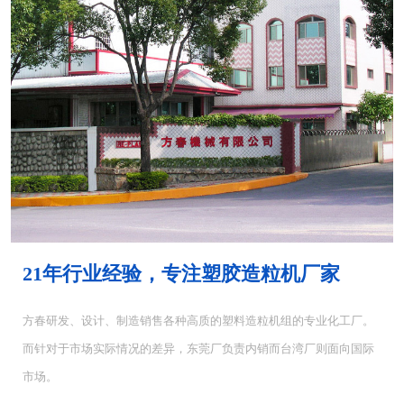
MH-4000塑胶混...
MH-6000塑料混...
21年行业经验，专注塑胶造粒机厂家
方春研发、设计、制造销售各种高质的塑料造粒机组的专业化工厂。
而针对于市场实际情况的差异，东莞厂负责内销而台湾厂则面向国际
CUT-5塑料切粒机...
CUT-10切粒机<...
市场。