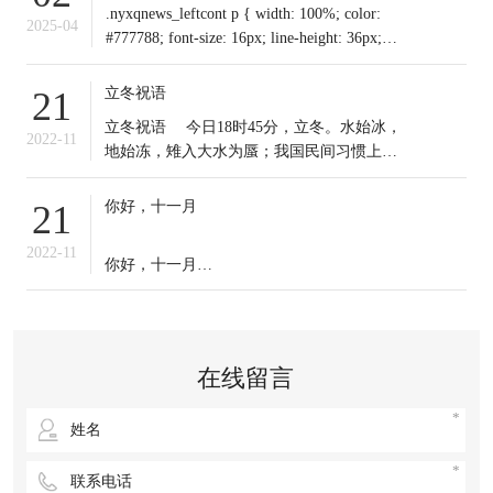
.nyxqnews_leftcont p { width: 100%; color:
2025-04
#777788; font-size: 16px; line-height: 36px;
text-indent: 0em !important; mar
立冬祝语
21
​立冬祝语 今日18时45分，立冬。水始冰，
2022-11
地始冻，雉入大水为蜃；我国民间习惯上把
这一天作为冬季之始；冬天到来，今日起我
们应保证充足睡眠，多晒太阳，适时锻炼，
你好，十一月
21
注意保暖。常年道立冬补冬，不补嘴空，可
选择清补、温补或小补。北方有“立冬不端饺
2022-11
你好，十一月
子碗，冻掉耳朵没人管”的说法。你那里立冬
吃啥？冬天来了，
十一月的第一天，
无论生活赋予我们什么，
在线留言