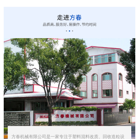
CUT-20立式切粒...
STR1000振动筛...
STR600震动筛<...
方春机械有限公司是一家专注于塑料混料改质、回收造粒设