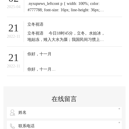
.nyxqnews_leftcont p { width: 100%; color:
2025-04
#777788; font-size: 16px; line-height: 36px;
text-indent: 0em !important; mar
立冬祝语
21
​立冬祝语 今日18时45分，立冬。水始冰，
2022-11
地始冻，雉入大水为蜃；我国民间习惯上把
这一天作为冬季之始；冬天到来，今日起我
们应保证充足睡眠，多晒太阳，适时锻炼，
你好，十一月
21
注意保暖。常年道立冬补冬，不补嘴空，可
选择清补、温补或小补。北方有“立冬不端饺
2022-11
你好，十一月
子碗，冻掉耳朵没人管”的说法。你那里立冬
吃啥？冬天来了，
十一月的第一天，
无论生活赋予我们什么，
在线留言