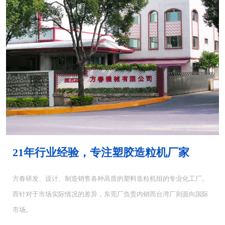
MH-4000塑胶混...
MH-6000塑料混...
21年行业经验，专注塑胶造粒机厂家
方春研发、设计、制造销售各种高质的塑料造粒机组的专业化工厂。
而针对于市场实际情况的差异，东莞厂负责内销而台湾厂则面向国际
CUT-5塑料切粒机...
CUT-10切粒机<...
市场。