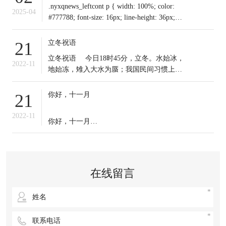
.nyxqnews_leftcont p { width: 100%; color:
2025-04
#777788; font-size: 16px; line-height: 36px;
text-indent: 0em !important; mar
立冬祝语
21
​立冬祝语 今日18时45分，立冬。水始冰，
2022-11
地始冻，雉入大水为蜃；我国民间习惯上把
这一天作为冬季之始；冬天到来，今日起我
们应保证充足睡眠，多晒太阳，适时锻炼，
你好，十一月
21
注意保暖。常年道立冬补冬，不补嘴空，可
选择清补、温补或小补。北方有“立冬不端饺
2022-11
你好，十一月
子碗，冻掉耳朵没人管”的说法。你那里立冬
吃啥？冬天来了，
十一月的第一天，
无论生活赋予我们什么，
在线留言