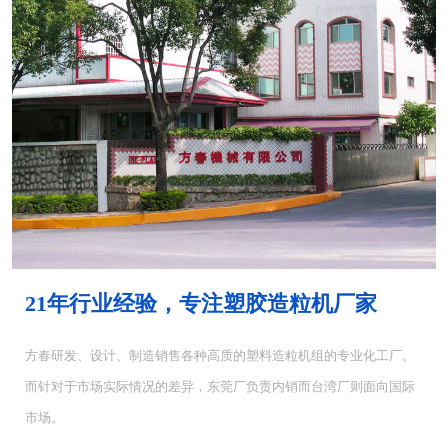
MH-4000塑胶混...
MH-6000塑料混...
21年行业经验，专注塑胶造粒机厂家
方春研发、设计、制造销售各种高质的塑料造粒机组的专业化工厂。
而针对于市场实际情况的差异，东莞厂负责内销而台湾厂则面向国际
CUT-5塑料切粒机...
CUT-10切粒机<...
市场。