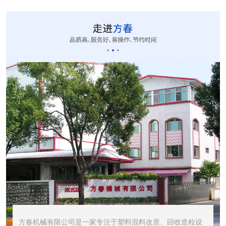
CUT-20立式切粒...
STR1000振动筛...
STR600震动筛<...
方春机械有限公司是一家专注于塑料混料改质、回收造粒设