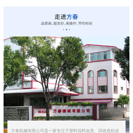
CUT-20立式切粒...
STR1000振动筛...
STR600震动筛<...
方春机械有限公司是一家专注于塑料混料改质、回收造粒设