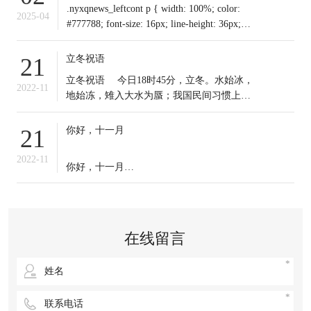
.nyxqnews_leftcont p { width: 100%; color:
2025-04
#777788; font-size: 16px; line-height: 36px;
text-indent: 0em !important; mar
立冬祝语
21
​立冬祝语 今日18时45分，立冬。水始冰，
2022-11
地始冻，雉入大水为蜃；我国民间习惯上把
这一天作为冬季之始；冬天到来，今日起我
们应保证充足睡眠，多晒太阳，适时锻炼，
你好，十一月
21
注意保暖。常年道立冬补冬，不补嘴空，可
选择清补、温补或小补。北方有“立冬不端饺
2022-11
你好，十一月
子碗，冻掉耳朵没人管”的说法。你那里立冬
吃啥？冬天来了，
十一月的第一天，
无论生活赋予我们什么，
在线留言