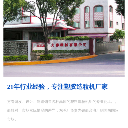
MH-4000塑胶混...
MH-6000塑料混...
21年行业经验，专注塑胶造粒机厂家
方春研发、设计、制造销售各种高质的塑料造粒机组的专业化工厂。
而针对于市场实际情况的差异，东莞厂负责内销而台湾厂则面向国际
CUT-5塑料切粒机...
CUT-10切粒机<...
市场。