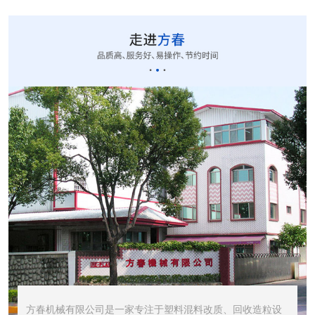
CUT-20立式切粒...
STR1000振动筛...
STR600震动筛<...
方春机械有限公司是一家专注于塑料混料改质、回收造粒设