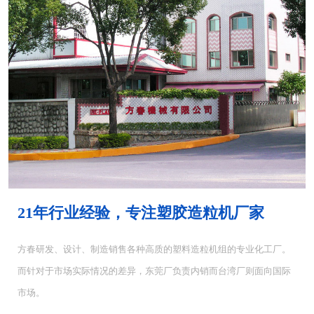
MH-4000塑胶混...
MH-6000塑料混...
21年行业经验，专注塑胶造粒机厂家
方春研发、设计、制造销售各种高质的塑料造粒机组的专业化工厂。
而针对于市场实际情况的差异，东莞厂负责内销而台湾厂则面向国际
CUT-5塑料切粒机...
CUT-10切粒机<...
市场。