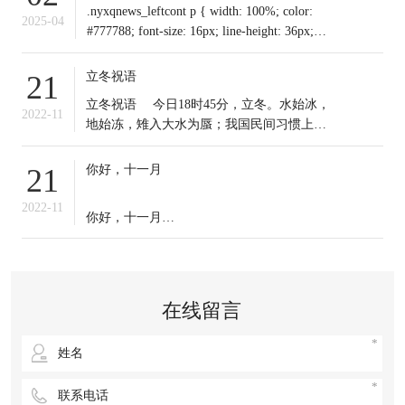
.nyxqnews_leftcont p { width: 100%; color:
2025-04
#777788; font-size: 16px; line-height: 36px;
text-indent: 0em !important; mar
立冬祝语
21
​立冬祝语 今日18时45分，立冬。水始冰，
2022-11
地始冻，雉入大水为蜃；我国民间习惯上把
这一天作为冬季之始；冬天到来，今日起我
们应保证充足睡眠，多晒太阳，适时锻炼，
你好，十一月
21
注意保暖。常年道立冬补冬，不补嘴空，可
选择清补、温补或小补。北方有“立冬不端饺
2022-11
你好，十一月
子碗，冻掉耳朵没人管”的说法。你那里立冬
吃啥？冬天来了，
十一月的第一天，
无论生活赋予我们什么，
在线留言