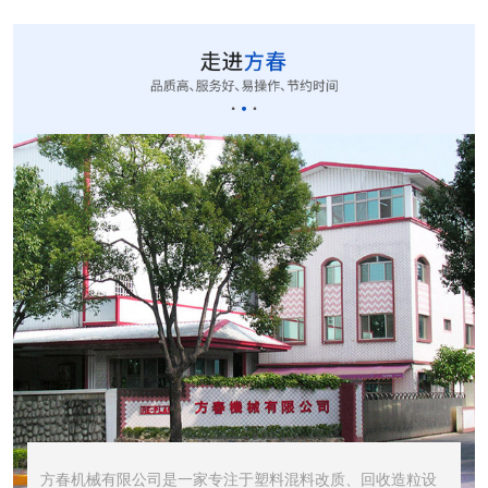
CUT-20立式切粒...
STR1000振动筛...
STR600震动筛<...
方春机械有限公司是一家专注于塑料混料改质、回收造粒设