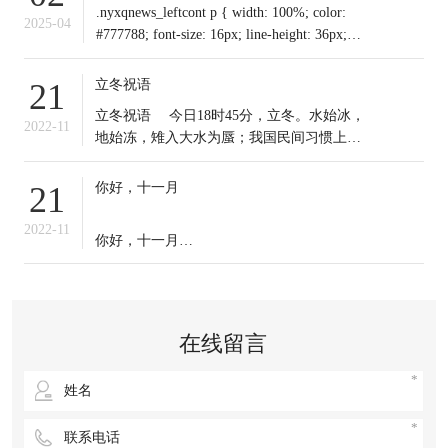
.nyxqnews_leftcont p { width: 100%; color:
2025-04
#777788; font-size: 16px; line-height: 36px;
text-indent: 0em !important; mar
立冬祝语
21
​立冬祝语 今日18时45分，立冬。水始冰，
2022-11
地始冻，雉入大水为蜃；我国民间习惯上把
这一天作为冬季之始；冬天到来，今日起我
们应保证充足睡眠，多晒太阳，适时锻炼，
你好，十一月
21
注意保暖。常年道立冬补冬，不补嘴空，可
选择清补、温补或小补。北方有“立冬不端饺
2022-11
你好，十一月
子碗，冻掉耳朵没人管”的说法。你那里立冬
吃啥？冬天来了，
十一月的第一天，
无论生活赋予我们什么，
在线留言