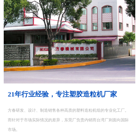
MH-4000塑胶混...
MH-6000塑料混...
21年行业经验，专注塑胶造粒机厂家
方春研发、设计、制造销售各种高质的塑料造粒机组的专业化工厂。
而针对于市场实际情况的差异，东莞厂负责内销而台湾厂则面向国际
CUT-5塑料切粒机...
CUT-10切粒机<...
市场。